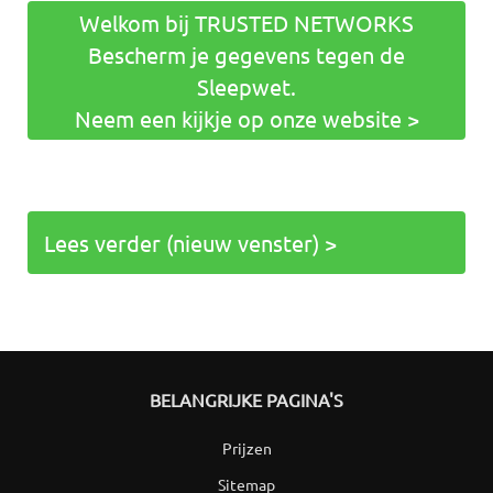
Welkom bij TRUSTED NETWORKS
Bescherm je gegevens tegen de
Sleepwet.
Neem een kijkje op onze website >
Lees verder (nieuw venster) >
BELANGRIJKE PAGINA'S
Prijzen
Sitemap