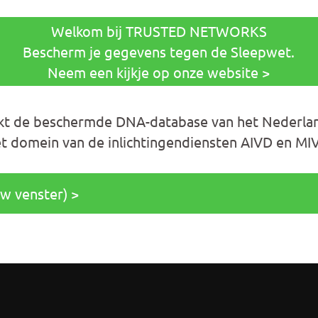
Welkom bij TRUSTED NETWORKS
Bescherm je gegevens tegen de Sleepwet.
Neem een kijkje op onze website >
kt de beschermde DNA-database van het Nederlan
 het domein van de inlichtingendiensten AIVD en MI
uw venster) >